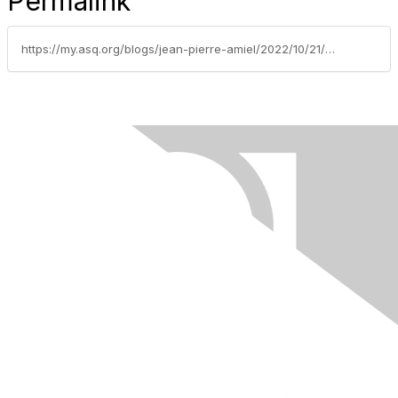
Permalink
https://my.asq.org/blogs/jean-pierre-amiel/2022/10/21/asq-accrdiations-reconnaissance-information-et-coaching