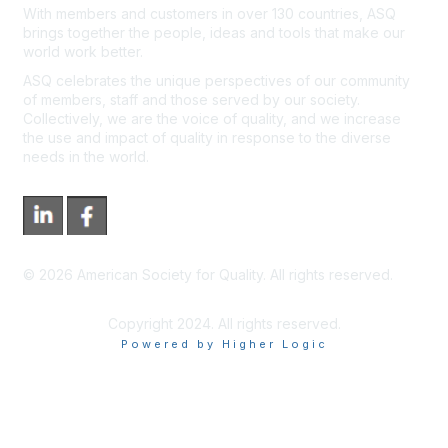
With members and customers in over 130 countries, ASQ
brings together the people, ideas and tools that make our
world work better.
ASQ celebrates the unique perspectives of our community
of members, staff and those served by our society.
Collectively, we are the voice of quality, and we increase
the use and impact of quality in response to the diverse
needs in the world.
©
2026
American Society for Quality. All rights reserved.
Copyright 2024. All rights reserved.
Powered by Higher Logic