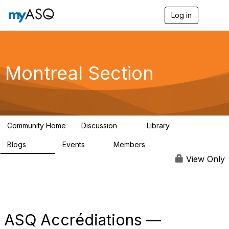
Log in
T
o
g
g
l
e
Montreal Section
n
a
v
i
g
a
Community Home
Discussion
Library
t
11
32
i
Blogs
Events
Members
o
286
0
190
n
View Only
ASQ Accrédiations —