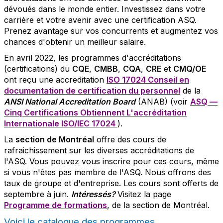
dévoués dans le monde entier. Investissez dans votre
carrière et votre avenir avec une certification ASQ.
Prenez avantage sur vos concurrents et augmentez vos
chances d'obtenir un meilleur salaire.
En avril 2022, les programmes d'accréditations
(certifications) du
CQE
,
CMBB
,
CQA
,
CRE
et
CMQ/OE
ont reçu une accreditation
ISO 17024 Conseil en
documentation de certification du personnel
de la
ANSI National Accreditation Board
(ANAB) (voir
ASQ —
Cinq Certifications Obtiennent L'accréditation
Internationale ISO/IEC 17024
).
La
section de Montréal
offre des cours de
rafraichissement sur les diverses accréditations de
l'ASQ. Vous pouvez vous inscrire pour ces cours, même
si vous n'êtes pas membre de l'ASQ. Nous offrons des
taux de groupe et d'entreprise. Les cours sont offerts de
septembre à juin.
Intéressés?
Visitez la page
Programme de formations
, de la section de Montréal.
Voici le catalogue des programmes